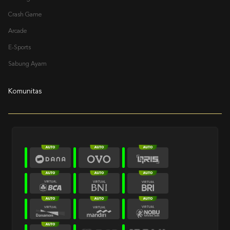
Crash Game
Arcade
E-Sports
Sabung Ayam
Komunitas