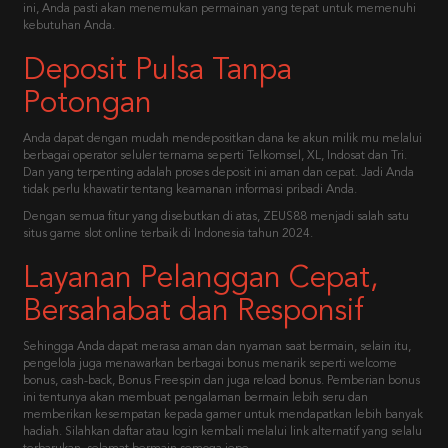
ini, Anda pasti akan menemukan permainan yang tepat untuk memenuhi
kebutuhan Anda.
Deposit Pulsa Tanpa
Potongan
Anda dapat dengan mudah mendepositkan dana ke akun milik mu melalui
berbagai operator seluler ternama seperti Telkomsel, XL, Indosat dan Tri.
Dan yang terpenting adalah proses deposit ini aman dan cepat. Jadi Anda
tidak perlu khawatir tentang keamanan informasi pribadi Anda.
Dengan semua fitur yang disebutkan di atas, ZEUS88 menjadi salah satu
situs game slot online terbaik di Indonesia tahun 2024.
Layanan Pelanggan Cepat,
Bersahabat dan Responsif
Sehingga Anda dapat merasa aman dan nyaman saat bermain, selain itu,
pengelola juga menawarkan berbagai bonus menarik seperti welcome
bonus, cash-back, Bonus Freespin dan juga reload bonus. Pemberian bonus
ini tentunya akan membuat pengalaman bermain lebih seru dan
memberikan kesempatan kepada gamer untuk mendapatkan lebih banyak
hadiah. Silahkan daftar atau login kembali melalui link alternatif yang selalu