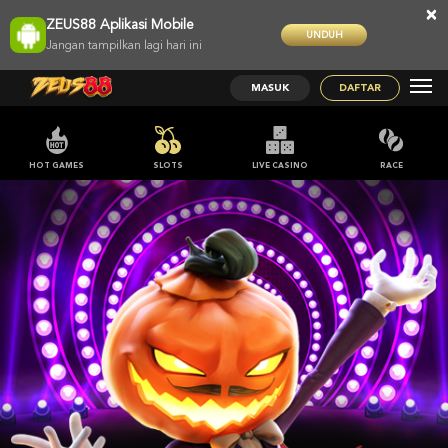
×
ZEUS88 Aplikasi Mobile
UNDUH
Jangan tampilkan lagi hari ini
MASUK
DAFTAR
HOT GAMES
SLOTS
LIVE CASINO
RACE