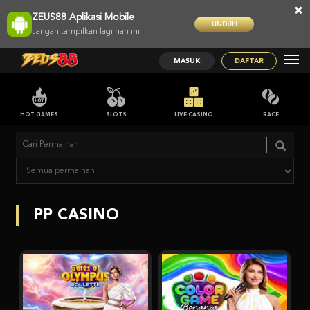
×
ZEUS88 Aplikasi Mobile
UNDUH
Jangan tampilkan lagi hari ini
MASUK
DAFTAR
HOT GAMES
SLOTS
LIVE CASINO
RACE
PP CASINO