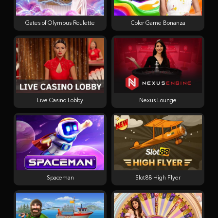
Gates of Olympus Roulette
Color Game Bonanza
Live Casino Lobby
Nexus Lounge
Spaceman
Slot88 High Flyer