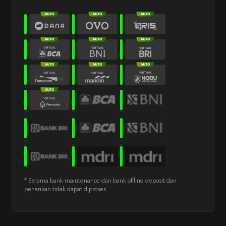
* Selama bank maintenance dan bank offline deposit dan
penarikan tidak dapat diproses