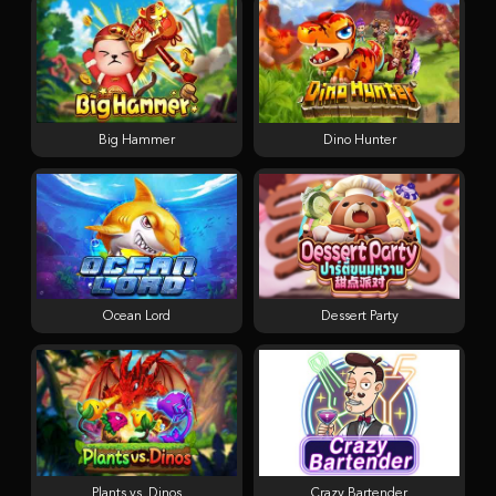
Big Hammer
Dino Hunter
Ocean Lord
Dessert Party
Plants vs. Dinos
Crazy Bartender