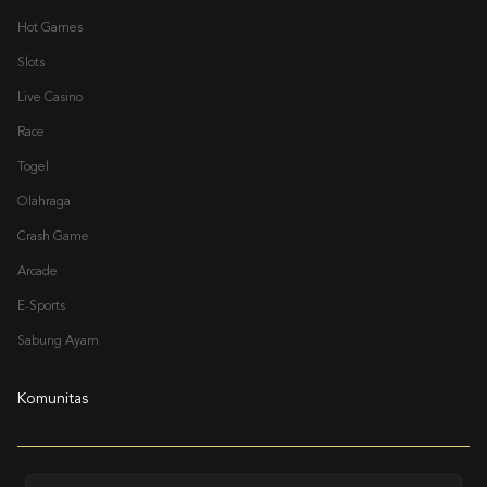
Hot Games
Slots
Live Casino
Race
Togel
Olahraga
Crash Game
Arcade
E-Sports
Sabung Ayam
Komunitas