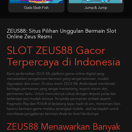
Gods Slash Fish
Jump & Jump
ZEUS88: Situs Pilihan Unggulan Bermain Slot
Online Zeus Resmi
SLOT ZEUS88 Gacor
Terpercaya di Indonesia
Kami perkenalkan ZEUS 88, platform game online digital yang
menawarkan pengalaman bermain yang sangat kekinian, mudah
digunakan dan aman. Di situs resmi ZEUS 88, Anda dapat menikmati
berbagai permainan yang sangat menantang, seperti mesin slot,
permainan kartu. Untuk memulainya cukup dengan deposit pulsa dan
beberapa cara mudah lainnya. Penyedia permainan terbaik seperti
Pragmatic Play dan PGSoft di belakang layar, hadir di sini, menemani hari-
harimu bermain game melalui perangkat mobile. Jadi bersiaplah untuk
membawa pengalaman bermain Anda ke level berikutnya
ZEUS88 Menawarkan Banyak