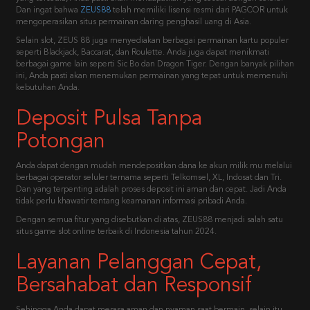
Dan ingat bahwa
ZEUS88
telah memiliki lisensi resmi dari PAGCOR untuk
mengoperasikan situs permainan daring penghasil uang di Asia.
Selain slot, ZEUS 88 juga menyediakan berbagai permainan kartu populer
seperti Blackjack, Baccarat, dan Roulette. Anda juga dapat menikmati
berbagai game lain seperti Sic Bo dan Dragon Tiger. Dengan banyak pilihan
ini, Anda pasti akan menemukan permainan yang tepat untuk memenuhi
kebutuhan Anda.
Deposit Pulsa Tanpa
Potongan
Anda dapat dengan mudah mendepositkan dana ke akun milik mu melalui
berbagai operator seluler ternama seperti Telkomsel, XL, Indosat dan Tri.
Dan yang terpenting adalah proses deposit ini aman dan cepat. Jadi Anda
tidak perlu khawatir tentang keamanan informasi pribadi Anda.
Dengan semua fitur yang disebutkan di atas, ZEUS88 menjadi salah satu
situs game slot online terbaik di Indonesia tahun 2024.
Layanan Pelanggan Cepat,
Bersahabat dan Responsif
Sehingga Anda dapat merasa aman dan nyaman saat bermain, selain itu,