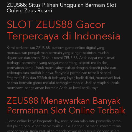
ZEUS88: Situs Pilihan Unggulan Bermain Slot
Online Zeus Resmi
SLOT ZEUS88 Gacor
Terpercaya di Indonesia
Kami perkenalkan ZEUS 88, platform game online digital yang
menawarkan pengalaman bermain yang sangat kekinian, mudah
digunakan dan aman. Di situs resmi ZEUS 88, Anda dapat menikmati
berbagai permainan yang sangat menantang, seperti mesin slot,
permainan kartu. Untuk memulainya cukup dengan deposit pulsa dan
beberapa cara mudah lainnya. Penyedia permainan terbaik seperti
Pragmatic Play dan PGSoft di belakang layar, hadir di sini, menemani hari-
harimu bermain game melalui perangkat mobile. Jadi bersiaplah untuk
membawa pengalaman bermain Anda ke level berikutnya
ZEUS88 Menawarkan Banyak
Permainan Slot Online Terbaik
Game online karya Pragmatic Play, merupakan salah satu penyedia game
slot paling populer dan terkemuka dunia. Dengan berbagai macam tema
yang tersedia, Anda pasti akan mendapatkan yang sesuai dengan selera.