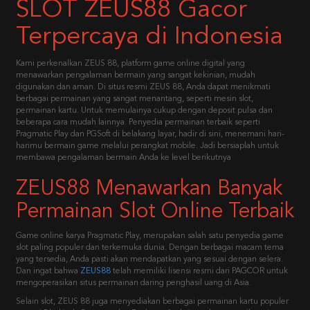
SLOT ZEUS88 Gacor
Terpercaya di Indonesia
Kami perkenalkan ZEUS 88, platform game online digital yang
menawarkan pengalaman bermain yang sangat kekinian, mudah
digunakan dan aman. Di situs resmi ZEUS 88, Anda dapat menikmati
berbagai permainan yang sangat menantang, seperti mesin slot,
permainan kartu. Untuk memulainya cukup dengan deposit pulsa dan
beberapa cara mudah lainnya. Penyedia permainan terbaik seperti
Pragmatic Play dan PGSoft di belakang layar, hadir di sini, menemani hari-
harimu bermain game melalui perangkat mobile. Jadi bersiaplah untuk
membawa pengalaman bermain Anda ke level berikutnya
ZEUS88 Menawarkan Banyak
Permainan Slot Online Terbaik
Game online karya Pragmatic Play, merupakan salah satu penyedia game
slot paling populer dan terkemuka dunia. Dengan berbagai macam tema
yang tersedia, Anda pasti akan mendapatkan yang sesuai dengan selera.
Dan ingat bahwa
ZEUS88
telah memiliki lisensi resmi dari PAGCOR untuk
mengoperasikan situs permainan daring penghasil uang di Asia.
Selain slot, ZEUS 88 juga menyediakan berbagai permainan kartu populer