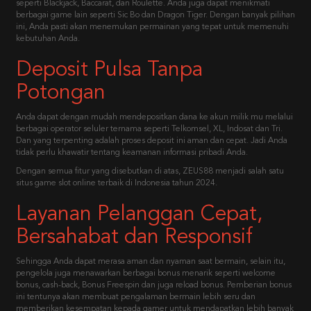
seperti Blackjack, Baccarat, dan Roulette. Anda juga dapat menikmati
berbagai game lain seperti Sic Bo dan Dragon Tiger. Dengan banyak pilihan
ini, Anda pasti akan menemukan permainan yang tepat untuk memenuhi
kebutuhan Anda.
Deposit Pulsa Tanpa
Potongan
Anda dapat dengan mudah mendepositkan dana ke akun milik mu melalui
berbagai operator seluler ternama seperti Telkomsel, XL, Indosat dan Tri.
Dan yang terpenting adalah proses deposit ini aman dan cepat. Jadi Anda
tidak perlu khawatir tentang keamanan informasi pribadi Anda.
Dengan semua fitur yang disebutkan di atas, ZEUS88 menjadi salah satu
situs game slot online terbaik di Indonesia tahun 2024.
Layanan Pelanggan Cepat,
Bersahabat dan Responsif
Sehingga Anda dapat merasa aman dan nyaman saat bermain, selain itu,
pengelola juga menawarkan berbagai bonus menarik seperti welcome
bonus, cash-back, Bonus Freespin dan juga reload bonus. Pemberian bonus
ini tentunya akan membuat pengalaman bermain lebih seru dan
memberikan kesempatan kepada gamer untuk mendapatkan lebih banyak