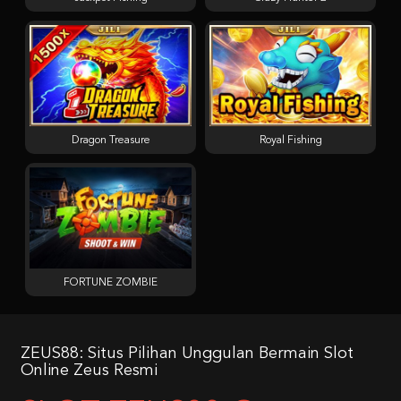
Dragon Treasure
Royal Fishing
FORTUNE ZOMBIE
ZEUS88: Situs Pilihan Unggulan Bermain Slot
Online Zeus Resmi