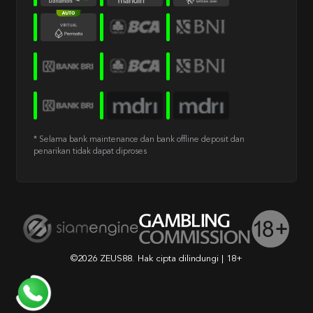
* Selama bank maintenance dan bank offline deposit dan
penarikan tidak dapat diproses
©2026 ZEUS88. Hak cipta dilindungi | 18+