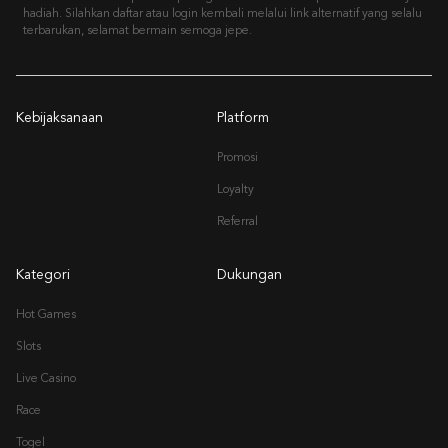
hadiah. Silahkan daftar atau login kembali melalui link alternatif yang selalu
terbarukan, selamat bermain semoga jepe.
Kebijaksanaan
Platform
Promosi
Loyalty
Referral
Kategori
Dukungan
Hot Games
Slots
Live Casino
Race
Togel