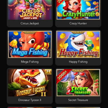
Circus Jackpot
Crazy Hunter
Mega Fishing
Happy Fishing
Dinosaur Tycoon II
Secret Treasure