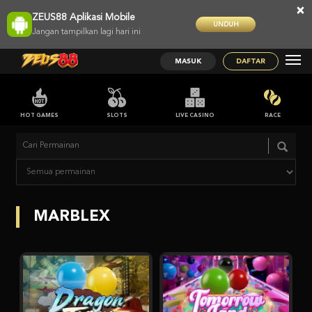
×
ZEUS88 Aplikasi Mobile
UNDUH
Jangan tampilkan lagi hari ini
MASUK
DAFTAR
HOT GAMES
SLOTS
LIVE CASINO
RACE
MARBLEX