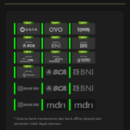
* Selama bank maintenance dan bank offline deposit dan
penarikan tidak dapat diproses