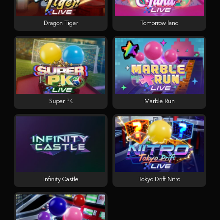
Dragon Tiger
Tomorrow land
Super PK
Marble Run
Infinity Castle
Tokyo Drift Nitro