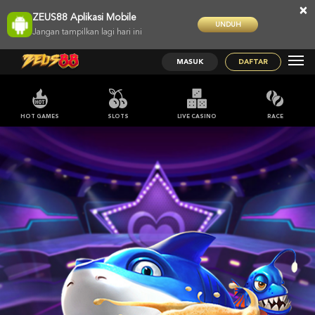
×
ZEUS88 Aplikasi Mobile
UNDUH
Jangan tampilkan lagi hari ini
MASUK
DAFTAR
HOT GAMES
SLOTS
LIVE CASINO
RACE