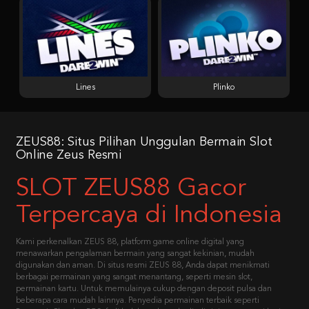
Lines
Plinko
ZEUS88: Situs Pilihan Unggulan Bermain Slot
Online Zeus Resmi
SLOT ZEUS88 Gacor
Terpercaya di Indonesia
Kami perkenalkan ZEUS 88, platform game online digital yang
menawarkan pengalaman bermain yang sangat kekinian, mudah
digunakan dan aman. Di situs resmi ZEUS 88, Anda dapat menikmati
berbagai permainan yang sangat menantang, seperti mesin slot,
permainan kartu. Untuk memulainya cukup dengan deposit pulsa dan
beberapa cara mudah lainnya. Penyedia permainan terbaik seperti