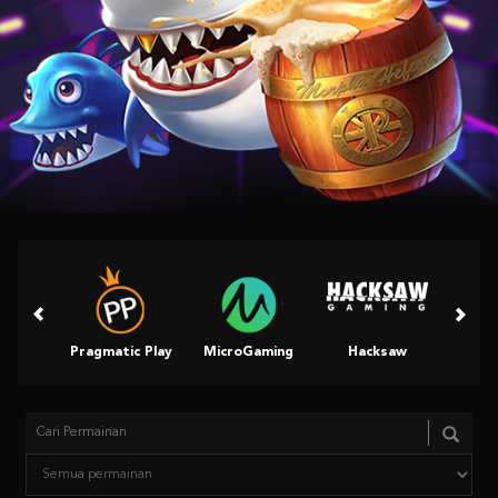
Pragmatic Play
MicroGaming
Hacksaw
King