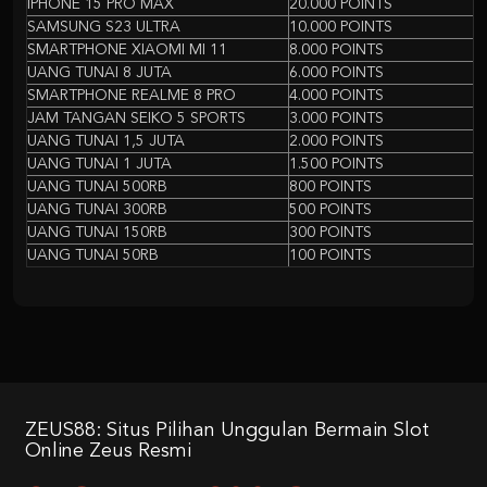
IPHONE 15 PRO MAX
20.000 POINTS
SAMSUNG S23 ULTRA
10.000 POINTS
SMARTPHONE XIAOMI MI 11
8.000 POINTS
UANG TUNAI 8 JUTA
6.000 POINTS
SMARTPHONE REALME 8 PRO
4.000 POINTS
JAM TANGAN SEIKO 5 SPORTS
3.000 POINTS
UANG TUNAI 1,5 JUTA
2.000 POINTS
UANG TUNAI 1 JUTA
1.500 POINTS
UANG TUNAI 500RB
800 POINTS
UANG TUNAI 300RB
500 POINTS
UANG TUNAI 150RB
300 POINTS
UANG TUNAI 50RB
100 POINTS
ZEUS88: Situs Pilihan Unggulan Bermain Slot
Online Zeus Resmi