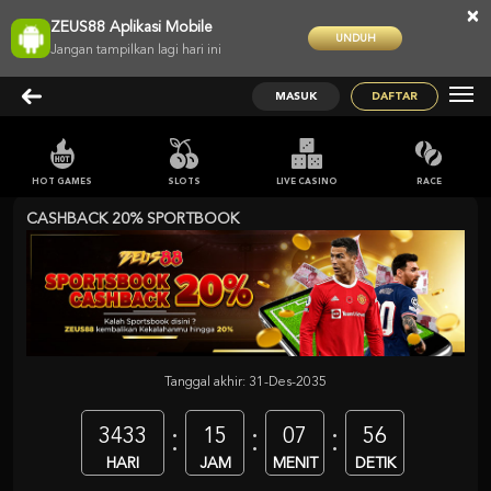
×
ZEUS88 Aplikasi Mobile
UNDUH
Jangan tampilkan lagi hari ini
MASUK
DAFTAR
HOT GAMES
SLOTS
LIVE CASINO
RACE
CASHBACK 20% SPORTBOOK
Tanggal akhir: 31-Des-2035
:
:
:
3433
15
07
56
HARI
JAM
MENIT
DETIK