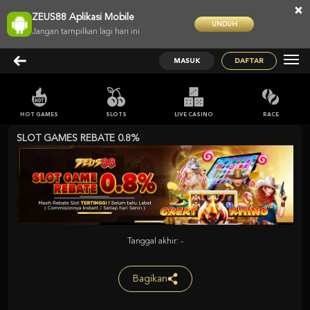
×
ZEUS88 Aplikasi Mobile
UNDUH
Jangan tampilkan lagi hari ini
MASUK
DAFTAR
HOT GAMES
SLOTS
LIVE CASINO
RACE
SLOT GAMES REBATE 0.8%
Tanggal akhir: -
Bagikan