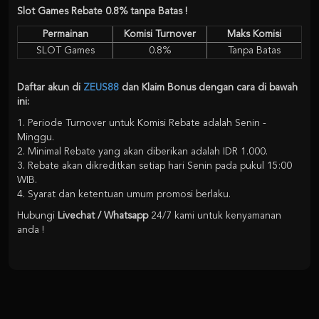
Slot Games Rebate 0.8% tanpa Batas !
Permainan
Komisi Turnover
Maks Komisi
SLOT Games
0.8%
Tanpa Batas
Daftar akun di
ZEUS88
dan Klaim Bonus dengan cara di bawah
ini:
1. Periode Turnover untuk Komisi Rebate adalah Senin -
Minggu.
2. Minimal Rebate yang akan diberikan adalah IDR 1.000.
3. Rebate akan dikreditkan setiap hari Senin pada pukul 15:00
WIB.
4. Syarat dan ketentuan umum promosi berlaku.
Hubungi
Livechat / Whatsapp
24/7 kami untuk kenyamanan
anda !