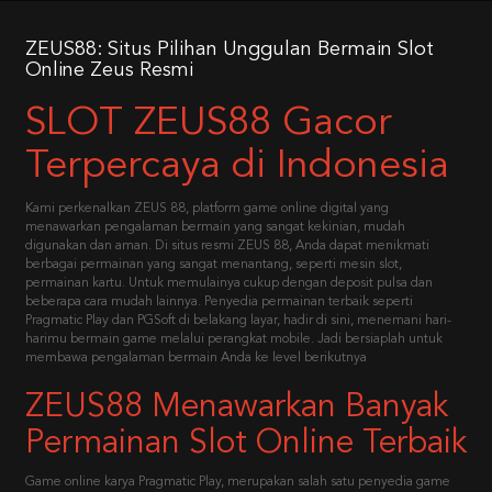
ZEUS88: Situs Pilihan Unggulan Bermain Slot
Online Zeus Resmi
SLOT ZEUS88 Gacor
Terpercaya di Indonesia
Kami perkenalkan ZEUS 88, platform game online digital yang
menawarkan pengalaman bermain yang sangat kekinian, mudah
digunakan dan aman. Di situs resmi ZEUS 88, Anda dapat menikmati
berbagai permainan yang sangat menantang, seperti mesin slot,
permainan kartu. Untuk memulainya cukup dengan deposit pulsa dan
beberapa cara mudah lainnya. Penyedia permainan terbaik seperti
Pragmatic Play dan PGSoft di belakang layar, hadir di sini, menemani hari-
harimu bermain game melalui perangkat mobile. Jadi bersiaplah untuk
membawa pengalaman bermain Anda ke level berikutnya
ZEUS88 Menawarkan Banyak
Permainan Slot Online Terbaik
Game online karya Pragmatic Play, merupakan salah satu penyedia game