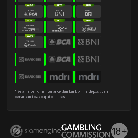
* Selama bank maintenance dan bank offline deposit dan
penarikan tidak dapat diproses